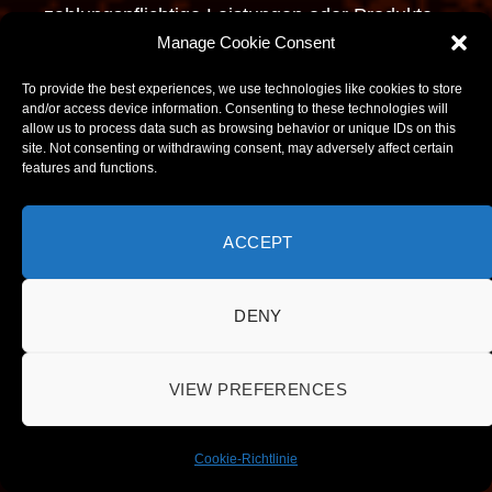
zahlungspflichtige Leistungen oder Produkte
Manage Cookie Consent
anbieten, Zahlungsdaten (z.B.,
Bankverbindung, Zahlungshistorie, etc.).
To provide the best experiences, we use technologies like cookies to store
and/or access device information. Consenting to these technologies will
allow us to process data such as browsing behavior or unique IDs on this
site. Not consenting or withdrawing consent, may adversely affect certain
Wir löschen Daten, die zur Erbringung
features and functions.
unserer satzungs- und geschäftsmäßigen
Zwecke nicht mehr erforderlich sind. Dies
ACCEPT
bestimmt sich entsprechend der jeweiligen
Aufgaben und vertraglichen Beziehungen. Im
DENY
Fall geschäftlicher Verarbeitung bewahren wir
die Daten so lange auf, wie sie zur
VIEW PREFERENCES
Geschäftsabwicklung, als auch im Hinblick
auf etwaige Gewährleistungs- oder
Cookie-Richtlinie
Haftungspflichten relevant sein können. Die